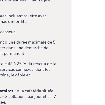
e de buanderie, chauffage et
es incluant toilette avec
maux interdits.
scenseur.
nt d’une durée maximale de 5
ager dans une démarche de
ent permanent.
 calculé à 25 % du revenu de la
 services connexes, dont les
éria, le câble et
.
atoires :
À la cafétéria située
 + 3 collations par jour et ce, 7
née.