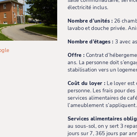
salle communautaire, servic
électricité inclus.
Nombre d’unités :
26 chambr
lavabo et douche privée. Ani
Nombre d’étages :
3 avec a
ogle
Offre :
Contrat d’hébergeme
ans. La personne doit s’eng
stabilisation vers un logem
Coût du loyer :
Le loyer est
personne. Les frais pour des
services alimentaires de cafét
l’ameublement s’appliquent
Services alimentaires oblig
au sous-sol, on y sert 3 repas
jours sur 7, 365 jours par an