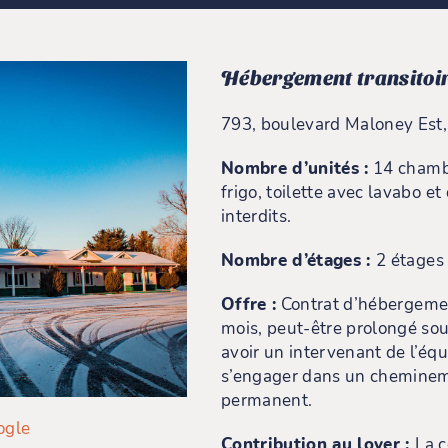
Hébergement transitoir
793, boulevard Maloney Est,
Nombre d’unités :
14 chambr
frigo, toilette avec lavabo 
interdits.
Nombre d’étages :
2 étages 
Offre :
Contrat d’hébergeme
mois, peut-être prolongé sou
avoir un intervenant de l’éq
s’engager dans un cheminem
permanent.
ogle
Contribution au loyer :
La c